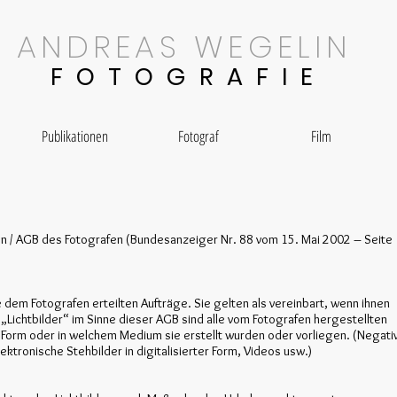
ANDREAS WEGELIN
F O T O G R A F I E
Publikationen
Fotograf
Film
 / AGB des Fotografen (Bundesanzeiger Nr. 88 vom 15. Mai 2002 – Seite
e dem Fotografen erteilten Aufträge. Sie gelten als vereinbart, wenn ihnen
Lichtbilder“ im Sinne dieser AGB sind alle vom Fotografen hergestellten
 Form oder in welchem Medium sie erstellt wurden oder vorliegen. (Negati
elektronische Stehbilder in digitalisierter Form, Videos usw.)