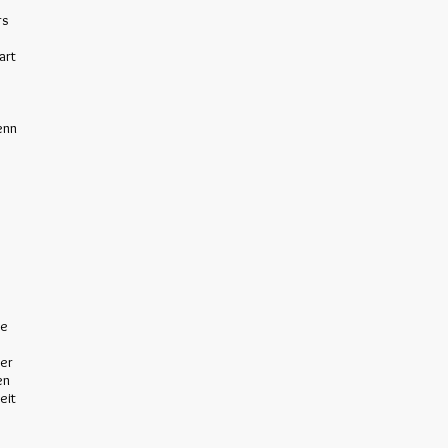
rs
art
enn
se
 er
en
eit