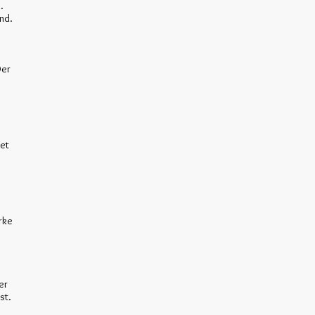
.
ind.
Der
tet
rke
er
st.