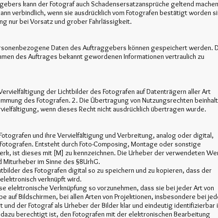
aggebers kann der Fotograf auch Schadensersatzansprüche geltend machen
r dann verbindlich, wenn sie ausdrücklich vom Fotografen bestätigt worden s
ung nur bei Vorsatz und grober Fahrlässigkeit.
ersonenbezogene Daten des Auftraggebers können gespeichert werden. 
 Rahmen des Auftrages bekannt gewordenen Informationen vertraulich zu
Vervielfältigung der Lichtbilder des Fotografen auf Datenträgern aller Art
stimmung des Fotografen. 2. Die Übertragung von Nutzungsrechten beinhal
vielfältigung, wenn dieses Recht nicht ausdrücklich übertragen wurde.
Fotografen und ihre Vervielfältigung und Verbreitung, analog oder digital,
Fotografen. Entsteht durch Foto-Composing, Montage oder sonstige
erk, ist dieses mit [M] zu kennzeichnen. Die Urheber der verwendeten We
 Miturheber im Sinne des §8UrhG.
chtbilder des Fotografen digital so zu speichern und zu kopieren, dass der
elektronisch verknüpft wird.
iese elektronische Verknüpfung so vorzunehmen, dass sie bei jeder Art von
 auf Bildschirmen, bei allen Arten von Projektionen, insbesondere bei jed
und der Fotograf als Urheber der Bilder klar und eindeutig identifizierbar i
 dazu berechtigt ist, den Fotografen mit der elektronischen Bearbeitung