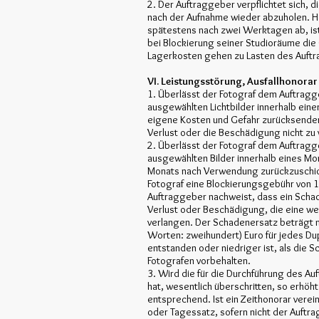
2. Der Auftraggeber verpflichtet sich, 
nach der Aufnahme wieder abzuholen. H
spätestens nach zwei Werktagen ab, is
bei Blockierung seiner Studioräume di
Lagerkosten gehen zu Lasten des Auft
VI. Leistungsstörung, Ausfallhonorar
1. Überlässt der Fotograf dem Auftragge
ausgewählten Lichtbilder innerhalb ein
eigene Kosten und Gefahr zurücksenden.
Verlust oder die Beschädigung nicht zu 
2. Überlässt der Fotograf dem Auftragge
ausgewählten Bilder innerhalb eines M
Monats nach Verwendung zurückzuschic
Fotograf eine Blockierungsgebühr von 1 (
Auftraggeber nachweist, dass ein Schad
Verlust oder Beschädigung, die eine we
verlangen. Der Schadenersatz beträgt m
Worten: zweihundert) Euro für jedes Dup
entstanden oder niedriger ist, als di
Fotografen vorbehalten.
3. Wird die für die Durchführung des Au
hat, wesentlich überschritten, so erhöht
entsprechend. Ist ein Zeithonorar verein
oder Tagessatz, sofern nicht der Auftr