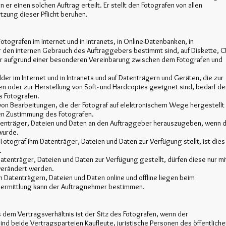
 er einen solchen Auftrag erteilt. Er stellt den Fotografen von allen
etzung dieser Pflicht beruhen.
Fotografen im Internet und in Intranets, in Online-Datenbanken, in
für den internen Gebrauch des Auftraggebers bestimmt sind, auf Diskette, C
ur aufgrund einer besonderen Vereinbarung zwischen dem Fotografen und
ilder im Internet und in Intranets und auf Datenträgern und Geräten, die zur
en oder zur Herstellung von Soft- und Hardcopies geeignet sind, bedarf de
s Fotografen.
g von Bearbeitungen, die der Fotograf auf elektronischem Wege hergestellt
chen Zustimmung des Fotografen.
 Datenträger, Dateien und Daten an den Auftraggeber herauszugeben, wenn 
 wurde.
otograf ihm Datenträger, Dateien und Daten zur Verfügung stellt, ist dies
.
atenträger, Dateien und Daten zur Verfügung gestellt, dürfen diese nur mi
 verändert werden.
 Datenträgern, Dateien und Daten online und offline liegen beim
bermittlung kann der Auftragnehmer bestimmen.
us dem Vertragsverhältnis ist der Sitz des Fotografen, wenn der
Sind beide Vertragsparteien Kaufleute, juristische Personen des öffentliche