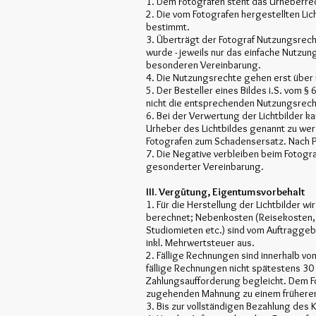
1. Dem Fotografen steht das Urheberre
2. Die vom Fotografen hergestellten Lic
bestimmt.
3. Überträgt der Fotograf Nutzungsrecht
wurde - jeweils nur das einfache Nutzu
besonderen Vereinbarung.
4. Die Nutzungsrechte gehen erst über 
5. Der Besteller eines Bildes i.S. vom § 
nicht die entsprechenden Nutzungsrech
6. Bei der Verwertung der Lichtbilder ka
Urheber des Lichtbildes genannt zu we
Fotografen zum Schadensersatz. Nach 
7. Die Negative verbleiben beim Fotogr
gesonderter Vereinbarung.
III. Vergütung, Eigentumsvorbehalt
1. Für die Herstellung der Lichtbilder 
berechnet; Nebenkosten (Reisekosten, 
Studiomieten etc.) sind vom Auftraggeb
inkl. Mehrwertsteuer aus.
2. Fällige Rechnungen sind innerhalb v
fällige Rechnungen nicht spätestens 30
Zahlungsaufforderung begleicht. Dem Fot
zugehenden Mahnung zu einem früheren
3. Bis zur vollständigen Bezahlung des 