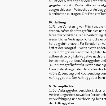
4. Hat der Auftraggeber dem Fotografen
gegeben, so sind Reklamationen bezügli
ausgeschlossen. Wünscht der Auftragg
Mehrkosten zu tragen. Der Fotograf be
IV. Haftung
1. Für die Verletzung von Pflichten, di
stehen, haftet der Fotograf für sich und 
ferner für Schäden aus der Verletzung 
wesentlicher Vertragspflichten, die er o
herbeigeführt haben. Für Schäden an Au
haftet der Fotograf – wenn nichts ander
2. Der Fotograf verwahrt die Digitalen Ne
aufbewahrte Digitale Negative nach drei
benachrichtigt er den Auftraggeber und 
3. Der Fotograf haftet für Lichtbeständi
Garantieleistungen der Hersteller des F
4. Die Zusendung und Rücksendung von F
Auftraggebers. Der Auftraggeber kann 
V. Nebenpflichten
1. Der Auftraggeber versichert, dass e
Verbreitungsrecht sowie bei Personenbi
Vervielfältigung und Verbreitung besitzt
der Auftraggeber.