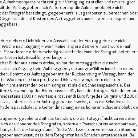
die Aufnahmeobjekte rechtzeitig zur Verfügung zu stellen und unverzüglich
olt der Auftraggeber nach Aufforderung die Aufnahmeobjekte nicht
t der Fotograf berechtigt, gegebenenfalls Lagerkosten zu berechnen ode
e Gegenstände auf Kosten des Auftraggebers auszulagern. Transport- und
raggebers.
ber mehrere Lichtbilder zur Auswahl, hat der Auftraggeber die nicht
er Woche nach Zugang – wenn keine längere Zeit vereinbart wurde - auf
 Für verlorene oder beschädigte Lichtbilder kann der Fotograf, sofern er 
vertreten hat, Bezahlung verlangen.
ber Bilder aus seinem Archiv, so hat der Auftraggeber die nicht
onats nach Zugang beim Auftraggeber, die ausgewählten innerhalb eines
ken. Kommt der Auftraggeber mit der Rücksendung in Verzug, kann der
in Worten: ein) Euro pro Tag und Bild verlangen, sofern nicht der
en nicht entstanden oder niedriger ist als die Schadenspauschale. Bei
itere Verwendung der Bilder ausschließt, kann der Fotograf Schadenersat
indestens 1000 (in Worten: eintausend) Euro für jedes Original und 200 (i
likat, sofern nicht der Auftraggeber nachweist, dass ein Schaden nicht
e Schadenspauschale. Die Geltendmachung eines höheren Schadens bleibt d
ftrages vorgesehene Zeit aus Gründen, die der Fotograf nicht zu vertreten
 sich das Honorar des Fotografen, sofern ein Pauschalpreis vereinbart war,
bart, erhält der Fotograf auch für die Wartezeit den vereinbarten Stunden-
aggeber nachweist, dass dem Fotografen kein Schaden entstanden ist. Bei