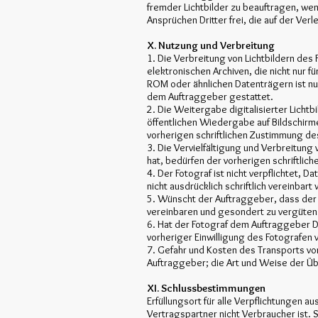
fremder Lichtbilder zu beauftragen, wenn
Ansprüchen Dritter frei, die auf der Verl
X. Nutzung und Verbreitung
1. Die Verbreitung von Lichtbildern des 
elektronischen Archiven, die nicht nur 
ROM oder ähnlichen Datenträgern ist n
dem Auftraggeber gestattet.
2. Die Weitergabe digitalisierter Lichtb
öffentlichen Wiedergabe auf Bildschirm
vorherigen schriftlichen Zustimmung de
3. Die Vervielfältigung und Verbreitun
hat, bedürfen der vorherigen schriftli
4. Der Fotograf ist nicht verpflichtet,
nicht ausdrücklich schriftlich vereinbart
5. Wünscht der Auftraggeber, dass der F
vereinbaren und gesondert zu vergüten
6. Hat der Fotograf dem Auftraggeber D
vorheriger Einwilligung des Fotografen
7. Gefahr und Kosten des Transports von
Auftraggeber; die Art und Weise der Ü
XI. Schlussbestimmungen
Erfüllungsort für alle Verpflichtungen a
Vertragspartner nicht Verbraucher ist. 