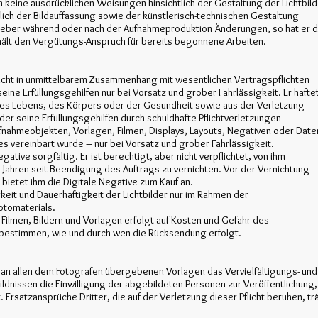
 keine ausdrücklichen Weisungen hinsichtlich der Gestaltung der Lichtbild
ch der Bildauffassung sowie der künstlerisch-technischen Gestaltung
eber während oder nach der Aufnahmeproduktion Änderungen, so hat er d
hält den Vergütungs-Anspruch für bereits begonnene Arbeiten.
e nicht in unmittelbarem Zusammenhang mit wesentlichen Vertragspflichten
seine Erfüllungsgehilfen nur bei Vorsatz und grober Fahrlässigkeit. Er hafte
des Lebens, des Körpers oder der Gesundheit sowie aus der Verletzung
der seine Erfüllungsgehilfen durch schuldhafte Pflichtverletzungen
fnahmeobjekten, Vorlagen, Filmen, Displays, Layouts, Negativen oder Date
es vereinbart wurde – nur bei Vorsatz und grober Fahrlässigkeit.
gative sorgfältig. Er ist berechtigt, aber nicht verpflichtet, von ihm
 Jahren seit Beendigung des Auftrags zu vernichten. Vor der Vernichtung
bietet ihm die Digitale Negative zum Kauf an.
gkeit und Dauerhaftigkeit der Lichtbilder nur im Rahmen der
otomaterials.
ilmen, Bildern und Vorlagen erfolgt auf Kosten und Gefahr des
bestimmen, wie und durch wen die Rücksendung erfolgt.
r an allen dem Fotografen übergebenen Vorlagen das Vervielfältigungs- und
ldnissen die Einwilligung der abgebildeten Personen zur Veröffentlichung,
. Ersatzansprüche Dritter, die auf der Verletzung dieser Pflicht beruhen, tr