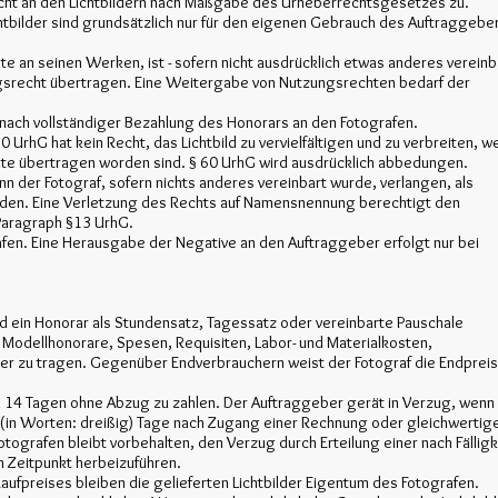
cht an den Lichtbildern nach Maßgabe des Urheberrechtsgesetzes zu.
htbilder sind grundsätzlich nur für den eigenen Gebrauch des Auftraggebe
e an seinen Werken, ist - sofern nicht ausdrücklich etwas anderes vereinb
ngsrecht übertragen. Eine Weitergabe von Nutzungsrechten bedarf der
nach vollständiger Bezahlung des Honorars an den Fotografen.
60 UrhG hat kein Recht, das Lichtbild zu vervielfältigen und zu verbreiten, w
te übertragen worden sind. § 60 UrhG wird ausdrücklich abbedungen.
nn der Fotograf, sofern nichts anderes vereinbart wurde, verlangen, als
rden. Eine Verletzung des Rechts auf Namensnennung berechtigt den
Paragraph §13 UrhG.
afen. Eine Herausgabe der Negative an den Auftraggeber erfolgt nur bei
wird ein Honorar als Stundensatz, Tagessatz oder vereinbarte Pauschale
Modellhonorare, Spesen, Requisiten, Labor- und Materialkosten,
er zu tragen. Gegenüber Endverbrauchern weist der Fotograf die Endprei
on 14 Tagen ohne Abzug zu zahlen. Der Auftraggeber gerät in Verzug, wenn
 (in Worten: dreißig) Tage nach Zugang einer Rechnung oder gleichwertig
ografen bleibt vorbehalten, den Verzug durch Erteilung einer nach Fälligk
 Zeitpunkt herbeizuführen.
Kaufpreises bleiben die gelieferten Lichtbilder Eigentum des Fotografen.