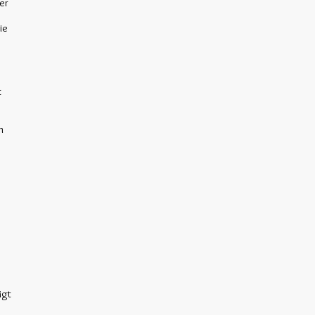
er
ie
t
n
ägt