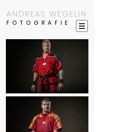
ANDREAS WEGELIN
F O T O G R A F I E